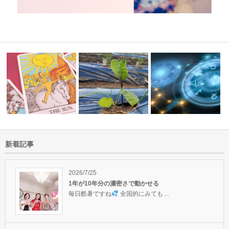
新着記事
冴えない時
ゴールデンウィークは人生のス
人気セッション占星術 自
夏至のパワーは最強でした！
テージを上げ…
事を知ること…
2026/7/25
1年が10年分の濃密さで動かせる
毎日酷暑ですね
全国的にみても…