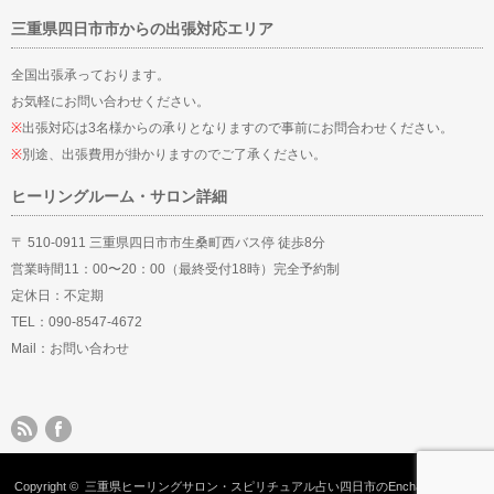
三重県四日市市からの出張対応エリア
全国出張承っております。
お気軽にお問い合わせください。
※
出張対応は3名様からの承りとなりますので事前にお問合わせください。
※
別途、出張費用が掛かりますのでご了承ください。
ヒーリングルーム・サロン詳細
〒 510-0911 三重県四日市市生桑町西バス停 徒歩8分
営業時間11：00〜20：00（最終受付18時）完全予約制
定休日：不定期
TEL：090-8547-4672
Mail：
お問い合わせ
Copyright ©
三重県ヒーリングサロン・スピリチュアル占い四日市のEnchantMent
All