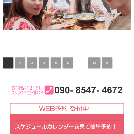
…
1
2
3
4
5
6
…
13
»