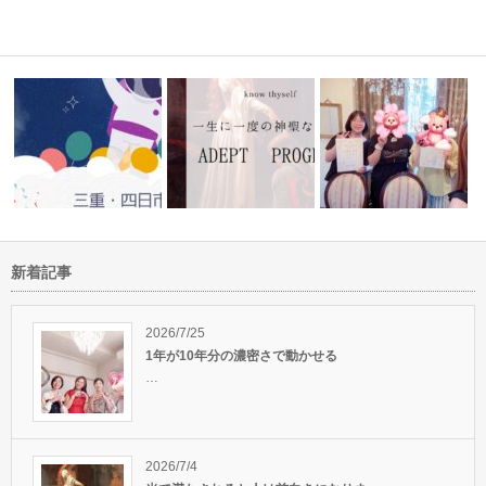
新着記事
自分が主人公として生きるアデ
やりたいことをやり、本
た～！
プトプログラ…
まあびっくりもう9月
分らしい人生…
2026/7/25
1年が10年分の濃密さで動かせる
…
2026/7/4