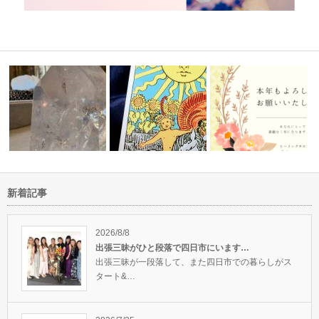
新着記事
デプトから
キングソロモンヒーリングモダ
タロットが正しい道歩んでいる
2024年もどうぞよろしく
リティ10回…
かを教えてく…
いいたしま…
2026/8/8
出張三昧がひと段落で四日市にいます…
出張三昧が一段落して、また四日市での暮らしがス
タート&…