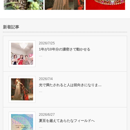
新着記事
の世界が現
人気のキングソロモンヒーリン
進化成長する正しい選択
グ、嬉しいご…
神聖さから溢れる美
るために
2026/7/25
1年が10年分の濃密さで動かせる
…
2026/7/4
光で満たされると人は前向きになりま…
…
2026/6/27
夏至を越えてあらたなフィールドへ
…