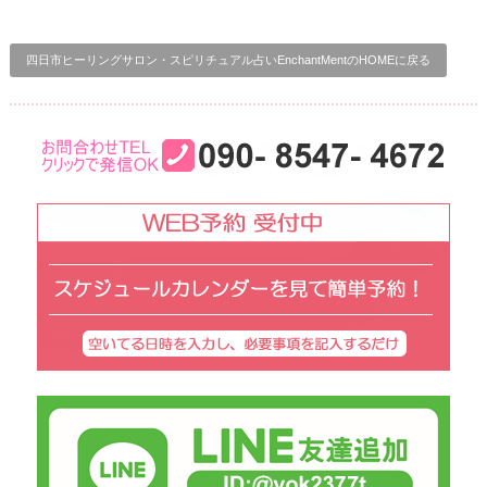
四日市ヒーリングサロン・スピリチュアル占いEnchantMentのHOMEに戻る