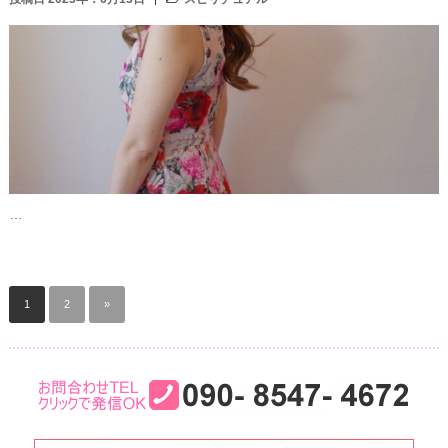
…
1
2
»