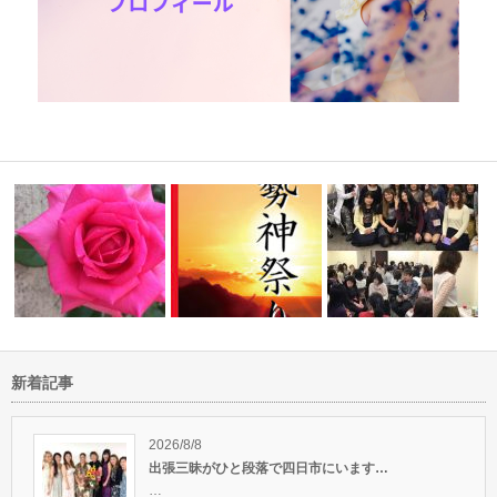
新着記事
放すサイク
1/18は伊勢神祭り～アートと癒
自分を知ることは本当に面白
疲れていても頑張っちゃ
しで奇跡…
い！
たへ
2026/8/8
出張三昧がひと段落で四日市にいます…
…