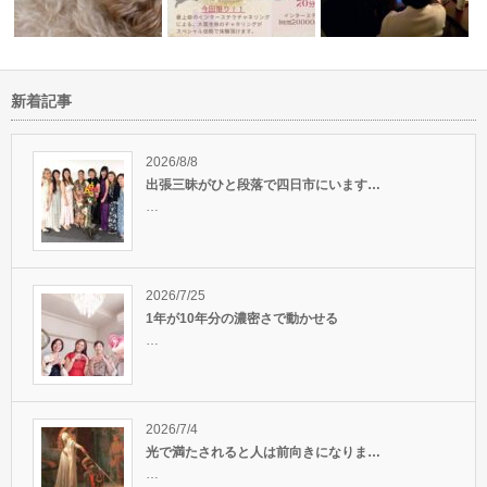
新着記事
ティブ発想
サイキックフェア2021in
リモートで繋がるヒーラーの輪
ユニバーサルカバラの旅
ありが…
2026/8/8
出張三昧がひと段落で四日市にいます…
…
2026/7/25
1年が10年分の濃密さで動かせる
…
2026/7/4
光で満たされると人は前向きになりま…
…