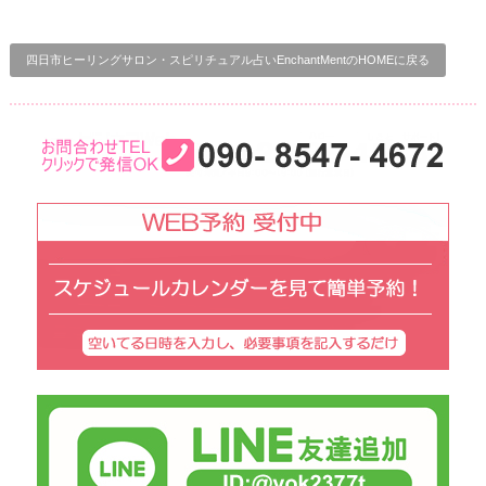
四日市ヒーリングサロン・スピリチュアル占いEnchantMentのHOMEに戻る