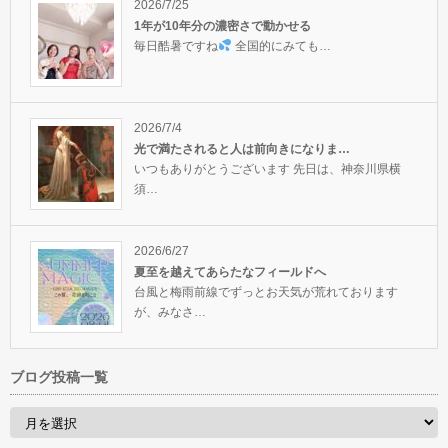
2026/7/25
1年が10年分の濃密さで動かせる
毎日酷暑ですね
全国的にみても…
2026/7/4
光で満たされると人は前向きになりま…
いつもありがとうございます 先日は、神奈川県横
須…
2026/6/27
夏至を越えてあらたなフィールドへ
台風と梅雨前線でずっとお天気が荒れております
が、みなさ…
ブログ投稿一覧