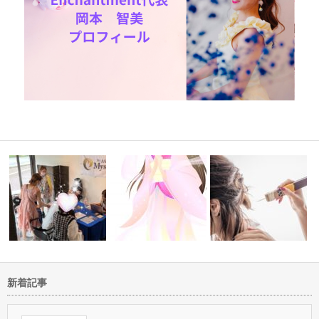
新着記事
にマインド
伊勢にお越しいただきありがと
内なる神ハイアーセルフに繋が
うございまし…
ることで心の…
10年以上放置していた断