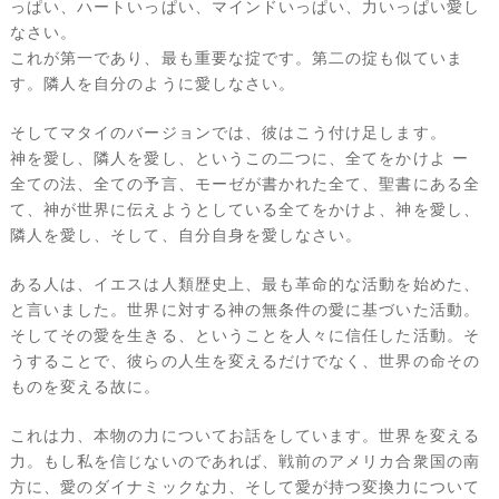
っぱい、ハートいっぱい、マインドいっぱい、力いっぱい愛し
なさい。
これが第一であり、最も重要な掟です。第二の掟も似ていま
す。隣人を自分のように愛しなさい。
そしてマタイのバージョンでは、彼はこう付け足します。
神を愛し、隣人を愛し、というこの二つに、全てをかけよ ー
全ての法、全ての予言、モーゼが書かれた全て、聖書にある全
て、神が世界に伝えようとしている全てをかけよ、神を愛し、
隣人を愛し、そして、自分自身を愛しなさい。
ある人は、イエスは人類歴史上、最も革命的な活動を始めた、
と言いました。世界に対する神の無条件の愛に基づいた活動。
そしてその愛を生きる、ということを人々に信任した活動。そ
うすることで、彼らの人生を変えるだけでなく、世界の命その
ものを変える故に。
これは力、本物の力についてお話をしています。世界を変える
力。もし私を信じないのであれば、戦前のアメリカ合衆国の南
方に、愛のダイナミックな力、そして愛が持つ変換力について