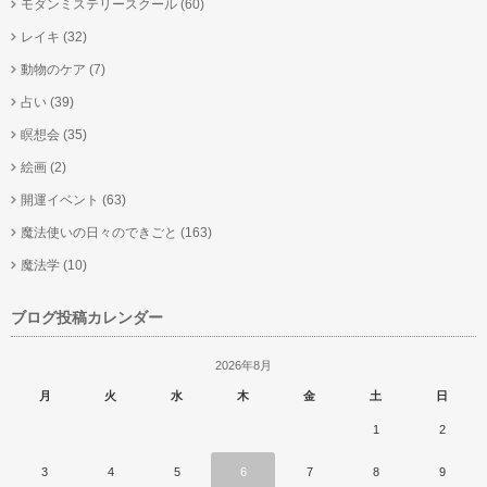
モダンミステリースクール
(60)
レイキ
(32)
動物のケア
(7)
占い
(39)
瞑想会
(35)
絵画
(2)
開運イベント
(63)
魔法使いの日々のできごと
(163)
魔法学
(10)
ブログ投稿カレンダー
2026年8月
月
火
水
木
金
土
日
1
2
3
4
5
6
7
8
9