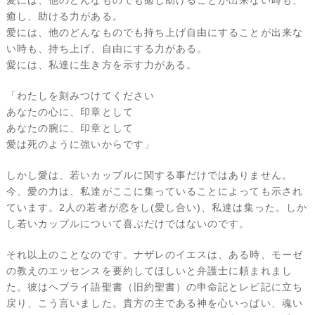
愛には、他のどんなものでも癒し助けることが出来ない時も、
癒し、助ける力がある。
愛には、他のどんなものでも持ち上げ自由にすることが出来な
い時も、持ち上げ、自由にする力がある。
愛には、私達に生き方を示す力がある。
「わたしを刻みつけてください
あなたの心に、印章として
あなたの腕に、印章として
愛は死のように強いからです」
しかし愛は、若いカップルに関する事だけではありません。
今、愛の力は、私達がここに集っていることによっても示され
ています。2人の若者が恋をし(愛し合い)、私達は集った。しか
し若いカップルについて喜ぶだけではないのです。
それ以上のことなのです。ナザレのイエスは、ある時、モーゼ
の教えのエッセンスを要約してほしいと弁護士に頼まれまし
た。彼はヘブライ語聖書（旧約聖書）の申命記とレビ記に立ち
戻り、こう言いました。貴方の主である神を心いっぱい、魂い