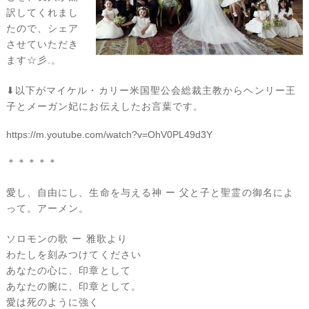
訳してくれまし
たので、シェア
させていただき
ます☆彡.。
⬇︎以下がマイケル・カリー米国聖公会総裁主教からヘンリー王
子とメーガン妃にお伝えしたお言葉です。
https://m.youtube.com/watch?v=OhV0PL49d3Y
＊＊＊＊＊
愛し、自由にし、生命を与える神 ー 父と子と聖霊の御名によ
って。アーメン。
ソロモンの歌 ー 雅歌より
わたしを刻みつけてください
あなたの心に、印章として
あなたの腕に、印章として。
愛は死のように強く