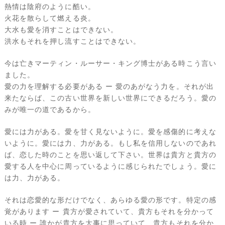
熱情は陰府のように酷い。
火花を散らして燃える炎。
大水も愛を消すことはできない。
洪水もそれを押し流すことはできない。
今は亡きマーティン・ルーサー・キング博士がある時こう言い
ました。
愛の力を理解する必要がある ー 愛のあがなう力を。それが出
来たならば、この古い世界を新しい世界にできるだろう。愛の
みが唯一の道であるから。
愛には力がある。愛を甘く見ないように。愛を感傷的に考えな
いように。愛には力、力がある。もし私を信用しないのであれ
ば、恋した時のことを思い返して下さい。世界は貴方と貴方の
愛する人を中心に周っているように感じられたでしょう。愛に
は力、力がある。
それは恋愛的な形だけでなく、あらゆる愛の形です。特定の感
覚があります ー 貴方が愛されていて、貴方もそれを分かって
いる時 ー 誰かが貴方を大事に思っていて、貴方もそれを分か