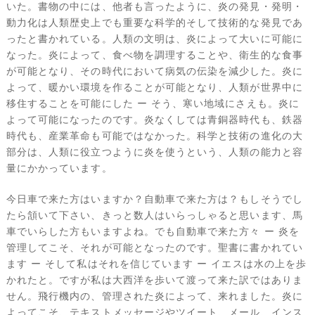
いた。書物の中には、他者も言ったように、炎の発見・発明・
動力化は人類歴史上でも重要な科学的そして技術的な発見であ
ったと書かれている。人類の文明は、炎によって大いに可能に
なった。炎によって、食べ物を調理することや、衛生的な食事
が可能となり、その時代において病気の伝染を減少した。炎に
よって、暖かい環境を作ることが可能となり、人類が世界中に
移住することを可能にした ー そう、寒い地域にさえも。炎に
よって可能になったのです。炎なくしては青銅器時代も、鉄器
時代も、産業革命も可能ではなかった。科学と技術の進化の大
部分は、人類に役立つように炎を使うという、人類の能力と容
量にかかっています。
今日車で来た方はいますか？自動車で来た方は？もしそうでし
たら頷いて下さい、きっと数人はいらっしゃると思います、馬
車でいらした方もいますよね。でも自動車で来た方々 ー 炎を
管理してこそ、それが可能となったのです。聖書に書かれてい
ます ー そして私はそれを信じています ー イエスは水の上を歩
かれたと。ですが私は大西洋を歩いて渡って来た訳ではありま
せん。飛行機内の、管理された炎によって、来れました。炎に
よってこそ、テキストメッセージやツイート、メール、インス