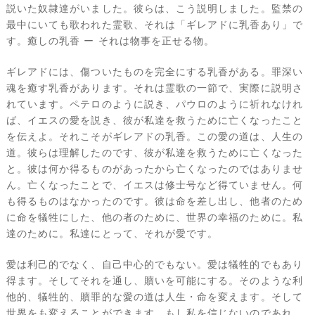
説いた奴隷達がいました。彼らは、こう説明しました。監禁の
最中にいても歌われた霊歌、それは「ギレアドに乳香あり」で
す。癒しの乳香 ー それは物事を正せる物。
ギレアドには、傷ついたものを完全にする乳香がある。罪深い
魂を癒す乳香があります。それは霊歌の一節で、実際に説明さ
れています。ペテロのように説き、パウロのように祈れなけれ
ば、イエスの愛を説き、彼が私達を救うために亡くなったこと
を伝えよ。それこそがギレアドの乳香。この愛の道は、人生の
道。彼らは理解したのです、彼が私達を救うために亡くなった
と。彼は何か得るものがあったから亡くなったのではありませ
ん。亡くなったことで、イエスは修士号など得ていません。何
も得るものはなかったのです。彼は命を差し出し、他者のため
に命を犠牲にした、他の者のために、世界の幸福のために。私
達のために。私達にとって、それが愛です。
愛は利己的でなく、自己中心的でもない。愛は犠牲的でもあり
得ます。そしてそれを通し、贖いを可能にする。そのような利
他的、犠牲的、贖罪的な愛の道は人生・命を変えます。そして
世界をも変えることができます。もし私を信じないのであれ