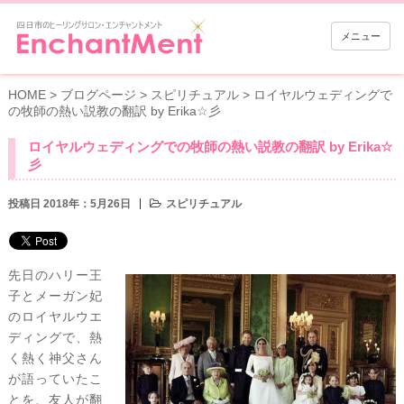
メニュー
HOME
>
ブログページ
>
スピリチュアル
>
ロイヤルウェディングで
の牧師の熱い説教の翻訳 by Erika☆彡
ロイヤルウェディングでの牧師の熱い説教の翻訳 by Erika☆
彡
投稿日 2018年：5月26日
スピリチュアル
先日のハリー王
子とメーガン妃
のロイヤルウエ
ディングで、熱
く熱く神父さん
が語っていたこ
とを、友人が翻