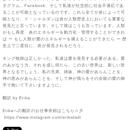
タグラム、Facebook、そして私達が社交的に社会不適応であ
ることが可能となっているのです。これら全てが炎によって可
能となり、ド・シャルダンは炎が人類歴史上においても重要な
発見だと言っています。そして彼はこうも言っています。人類
がもし再度、炎のエネルギーを動力化・管理することができれ
ば ー もし人類が愛のエネルギーを捕えることができたら ー 歴
史上で二度目に、炎が発見されるだろう。
キング牧師は正しかった。私達は愛を発見する必要がある。愛
のあがなう力。それを成し得たら、この古い世界は、新しい世
界となるでしょう。私の兄弟、姉妹、神の愛があらんことを。
神の恵みがあらんことを。そして神が我らをその全能の愛の御
手で抱いて下さいますように。
翻訳 by Erika
Erikaへの翻訳のお仕事依頼はこちら☆彡
https://www.instagram.com/erikatadi