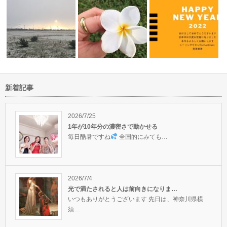
新着記事
直伝レイキセミナーでした。レ
2022☆新年明けましておめで
瞑想のやり方を考える
瞑想でした！
イキの効果を…
とうござい…
して掴んでく…
2026/7/25
1年が10年分の濃密さで動かせる
毎日酷暑ですね
全国的にみても…
2026/7/4
光で満たされると人は前向きになりま…
いつもありがとうございます 先日は、神奈川県横
須…