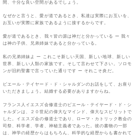
間、十分な良い空間があるでしょう。
なぜかと言うと、愛が道であるとき、私達は実際にお互いを、
お互いが実際に家族であるように接するからです。
愛が道であるとき、我々皆の源は神だと分かっている ー 我々
は神の子供、兄弟姉妹であると分かっている。
私の兄弟姉妹よ ー これこそ新しい天国、新しい地球、新しい
世界、新しい人類の家族です。そして言わせて下さい。ソロモ
ンが旧約聖書で言っていた通りです ー それこそ炎だ。
ピエール・テイヤード・ド・シャルダンのお話をして、お座り
いただきましょう。結婚する必要がありますからね。
フランス人イエスズ会修道士のピエール・テイヤード・ド・シ
ャルダンは、２０世紀の偉大なマインド、偉大なスピリットで
した。イエスズ会の修道士であり、ローマ・カトリック教会の
司祭、科学者、学者、神秘主義者であった。彼の書物の一部
は、神学の経歴からはもちろん、科学的な経歴からも書かれて