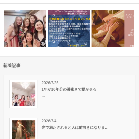
新着記事
アデプトさん誕生いたしまし
エンソフィックレイキの
と再生
執着を手放すことの大切さ
た！おめでとう…
ー開催中です…
2026/7/25
1年が10年分の濃密さで動かせる
…
2026/7/4
光で満たされると人は前向きになりま…
…