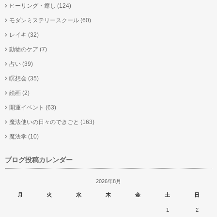
ヒーリング・癒し
(124)
モダンミステリースクール
(60)
レイキ
(32)
動物のケア
(7)
占い
(39)
瞑想会
(35)
絵画
(2)
開運イベント
(63)
魔法使いの日々のできごと
(163)
魔法学
(10)
ブログ投稿カレンダー
2026年8月
月
火
水
木
金
土
日
1
2