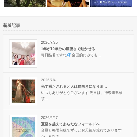
新着記事
が新しい家
赤目四十八滝から宇陀市の龍穴
ご夫婦でアデプト♪おめでとう
嫌なことがあるのは成長
神社、室生寺…
ございます！…
きっかけだか…
2026/7/25
1年が10年分の濃密さで動かせる
毎日酷暑ですね
全国的にみても…
2026/7/4
光で満たされると人は前向きになりま…
いつもありがとうございます 先日は、神奈川県横
須…
2026/6/27
夏至を越えてあらたなフィールドへ
台風と梅雨前線でずっとお天気が荒れております
が、みなさ…