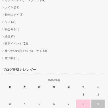
モダンミステリースクール
(61)
レイキ
(32)
動物のケア
(7)
占い
(39)
瞑想会
(35)
絵画
(2)
開運イベント
(63)
魔法使いの日々のできごと
(163)
魔法学
(10)
ブログ投稿カレンダー
2026年8月
月
火
水
木
金
土
日
1
2
3
4
5
6
7
8
9