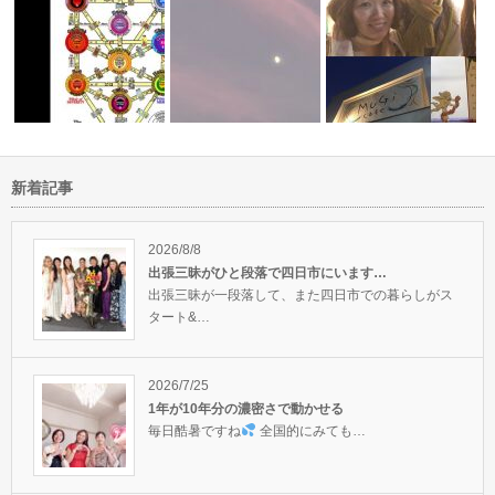
新着記事
感情と思考のバランスは大切で
桑名癒しイベントご来場
大切さ
すね♪
敏感だけど、刺激を求める矛盾
とうございま…
2026/8/8
出張三昧がひと段落で四日市にいます…
出張三昧が一段落して、また四日市での暮らしがス
タート&…
2026/7/25
1年が10年分の濃密さで動かせる
毎日酷暑ですね
全国的にみても…