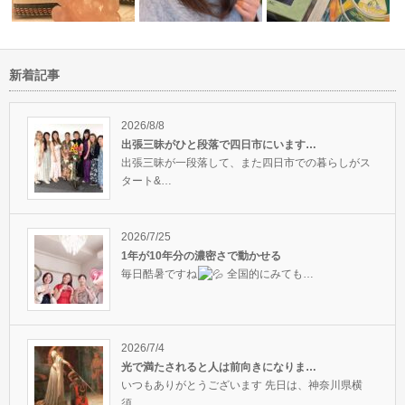
新着記事
インド物語
自分自身の美と向き合う
唯一無二の手作りは最高
2026/8/8
出張三昧がひと段落で四日市にいます…
出張三昧が一段落して、また四日市での暮らしがス
タート&…
2026/7/25
1年が10年分の濃密さで動かせる
毎日酷暑ですね
全国的にみても…
2026/7/4
光で満たされると人は前向きになりま…
いつもありがとうございます 先日は、神奈川県横
須…