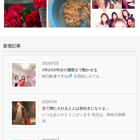
新着記事
ィベーショ
執着や依存から解放されるには
日頃の行動が…
みんなが笑顔になる味噌作り
「瞑想力」を鍛えよう
2026/7/25
1年が10年分の濃密さで動かせる
毎日酷暑ですね
全国的にみても…
2026/7/4
光で満たされると人は前向きになりま…
いつもありがとうございます 先日は、神奈川県横
須…