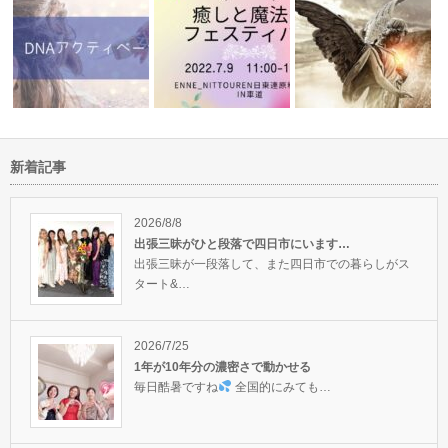
新着記事
ンヒーリン
リラックスして頭の中もクリア
7/9(土)は名古屋でヒーリング体
ハートをオープンにして
になるDNA…
験イベ…
しょう♪
2026/8/8
出張三昧がひと段落で四日市にいます…
出張三昧が一段落して、また四日市での暮らしがス
タート&…
2026/7/25
1年が10年分の濃密さで動かせる
毎日酷暑ですね
全国的にみても…