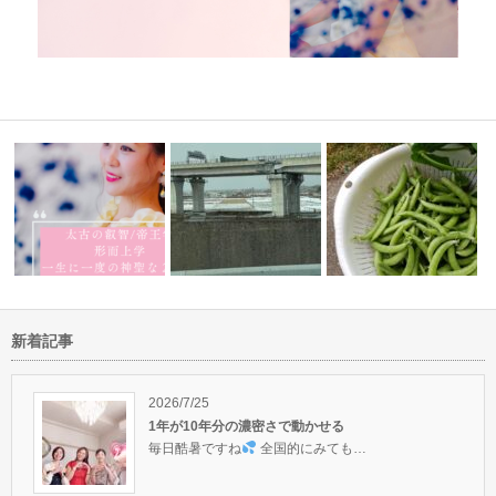
新着記事
レー
体は正直にできている♪オーラ
サロ
家族にも光を
四日市でも雪が降りました〜
も肉体も♪
です
2026/7/25
1年が10年分の濃密さで動かせる
毎日酷暑ですね
全国的にみても…