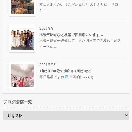
本日もありがとうございました 久しぶりに、サロ
ン…
2026/8/8
出張三昧がひと段落で四日市にいます…
出張三昧が一段落して、また四日市での暮らしがス
タート&…
2026/7/25
1年が10年分の濃密さで動かせる
毎日酷暑ですね
全国的にみても…
ブログ投稿一覧