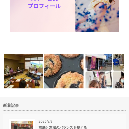
新着記事
癒やしの
実は苦手だと思っていたことが
魂を目覚めさせてワクワ
琵琶湖です
特技に繋がる…
生を
2026/8/9
右脳と左脳のバランスを整える