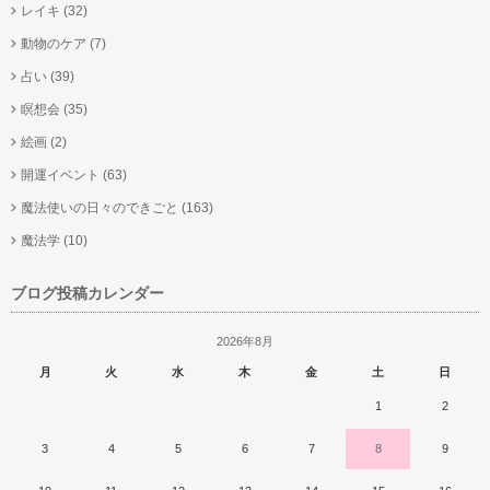
レイキ
(32)
動物のケア
(7)
占い
(39)
瞑想会
(35)
絵画
(2)
開運イベント
(63)
魔法使いの日々のできごと
(163)
魔法学
(10)
ブログ投稿カレンダー
2026年8月
月
火
水
木
金
土
日
1
2
3
4
5
6
7
8
9