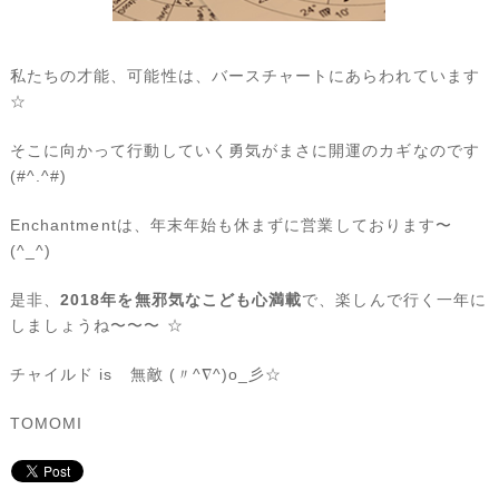
私たちの才能、可能性は、バースチャートにあらわれています
☆
そこに向かって行動していく勇気がまさに開運のカギなのです
(#^.^#)
Enchantmentは、年末年始も休まずに営業しております〜
(^_^)
是非、
2018年を無邪気なこども心満載
で、楽しんで行く一年に
しましょうね〜〜〜 ☆
チャイルド is 無敵 (〃^∇^)o_彡☆
TOMOMI