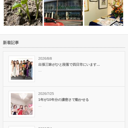
新着記事
親知らずの抜歯後のケアはアロ
絵画はインテリアの大切
畑から人生を学ぶ
マやホメオパ…
ですね。絵画…
2026/8/8
出張三昧がひと段落で四日市にいます…
…
2026/7/25
1年が10年分の濃密さで動かせる
…