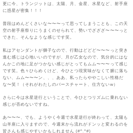
更に今、トランジットは、太陽、月、金星、水星など、射手座
に惑星が密集！！！
普段はめんどくさいな〜〜〜って思ってしまうことも、この天
空の射手座祭りにうまくのせられて、勢いでざざざ〜〜〜っと
できた、そんなような感じです笑。
私はアセンダントが獅子なので、行動はどどど〜〜〜っと突き
進む感じは心地いいのですが、月が乙女なので、気分的にはな
んかこの地に足がつかない感じがとってもムム〜〜〜って感じ
です笑。色々ひらめくけど、今ひとつ現実味がなくて腑に落ち
ない、ムム〜〜〜ン、、、ああ、私ったらややこしい性格だ
な〜笑！（それがわたしのバースチャート、仕方ないw）
さらに今は水星逆行ということで、今ひとつリズムに乗れない
感じが否めないですね。
あ〜〜〜、でも、ようやく今週で水星逆行が終わって、太陽も
山羊座に入りますので、今週末から流れがドンッと変わるのを
皆さんも感じやすいかもしれません (#^.^#)