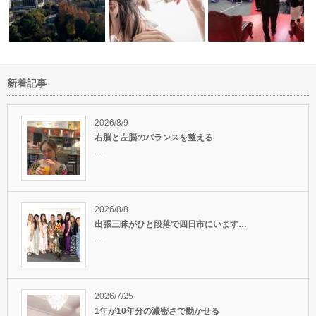
新着記事
他人ではなく、自分が人
の東京出張
寒くなってきました〜
またまた東京ステイです〜
役だから。
2026/8/9
右脳と左脳のバランスを整える
…
2026/8/8
出張三昧がひと段落で四日市にいます…
…
2026/7/25
1年が10年分の濃密さで動かせる