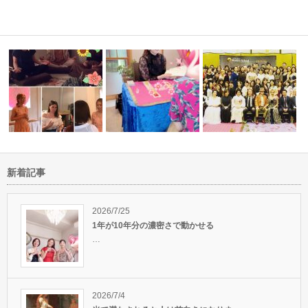
新着記事
名古屋マジカル瞑想会＆お茶会
タロットモニター会にご参加い
モダンミステリースクー
的でした！
ありがとうご…
ただきありが…
周年…
2026/7/25
1年が10年分の濃密さで動かせる
…
2026/7/4