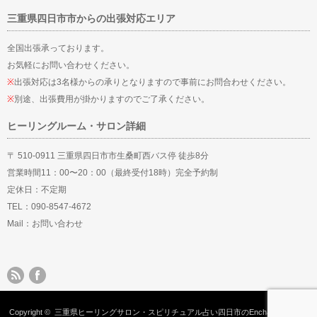
三重県四日市市からの出張対応エリア
全国出張承っております。
お気軽にお問い合わせください。
※
出張対応は3名様からの承りとなりますので事前にお問合わせください。
※
別途、出張費用が掛かりますのでご了承ください。
ヒーリングルーム・サロン詳細
〒 510-0911 三重県四日市市生桑町西バス停 徒歩8分
営業時間11：00〜20：00（最終受付18時）完全予約制
定休日：不定期
TEL：090-8547-4672
Mail：
お問い合わせ
Copyright ©
三重県ヒーリングサロン・スピリチュアル占い四日市のEnchantMent
All