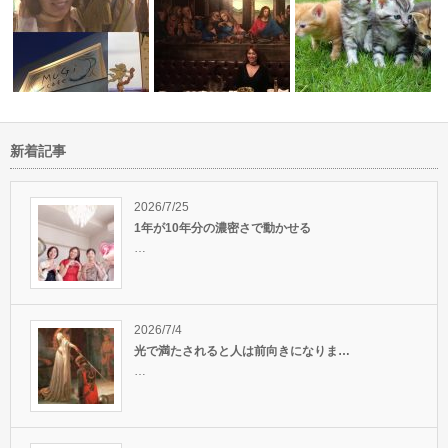
新着記事
ればならな
桑名癒しイベントご来場ありが
本当の自分を知る方法は光を受
とうございま…
け取る事から…
HP製作中です＾＾
2026/7/25
1年が10年分の濃密さで動かせる
…
2026/7/4
光で満たされると人は前向きになりま…
…