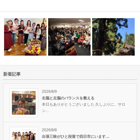
新着記事
レーション
満月のパワーでLOVEと豊かさ
MMSファウンダーグッドニー
パワースポット三輪山の
のウィッカ…
さんの恒例の…
社へ行ってき…
2026/8/9
右脳と左脳のバランスを整える
本日もありがとうございました 久しぶりに、サロ
ン…
2026/8/8
出張三昧がひと段落で四日市にいます…