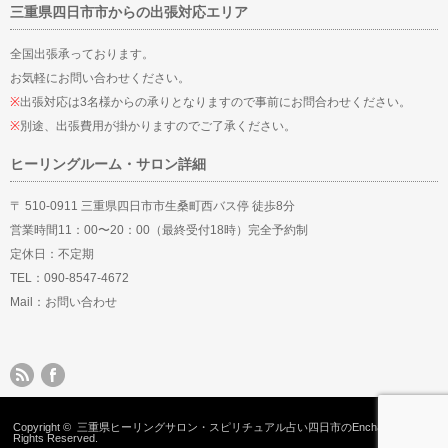
三重県四日市市からの出張対応エリア
全国出張承っております。
お気軽にお問い合わせください。
※
出張対応は3名様からの承りとなりますので事前にお問合わせください。
※
別途、出張費用が掛かりますのでご了承ください。
ヒーリングルーム・サロン詳細
〒 510-0911 三重県四日市市生桑町西バス停 徒歩8分
営業時間11：00〜20：00（最終受付18時）完全予約制
定休日：不定期
TEL：090-8547-4672
Mail：
お問い合わせ
Copyright ©
三重県ヒーリングサロン・スピリチュアル占い四日市のEnchantMent
All
Rights Reserved.