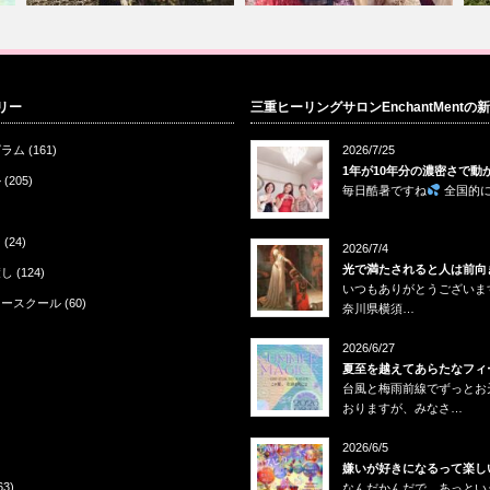
4月開催ヒーラーズアカデミー1
秋のヒーラーズアカデミーが始
イ
リー
三重ヒーリングサロンEnchantMentの
は、名古屋…
まりました！…
会
グラム
(161)
2026/7/25
1年が10年分の濃密さで動
ル
(205)
毎日酷暑ですね
全国的
ン
(24)
2026/7/4
光で満たされると人は前向
癒し
(124)
いつもありがとうございま
リースクール
(60)
奈川県横須…
2026/6/27
夏至を越えてあらたなフィ
台風と梅雨前線でずっとお
おりますが、みなさ…
2026/6/5
嫌いが好きになるって楽し
63)
なんだかんだで、あっとい