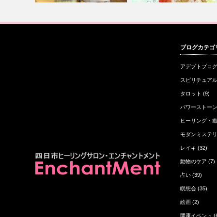
廃人すぎましたがアレで生き返
夫婦のご縁を大切にしてます
ブログカテゴ
カーニ…
りました
か？
アデプトプロ
スピリチュア
タロット
(9)
パワーストー
ヒーリング・
モダンミステ
レイキ
(32)
動物のケア
(7)
占い
(39)
瞑想会
(35)
絵画
(2)
開運イベント
(