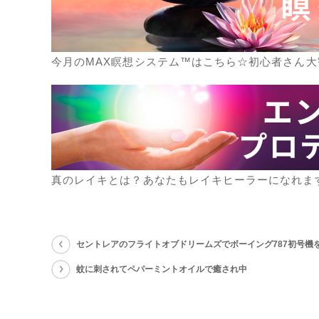
今月のMAX瞑想システム™はこちら☆初心者さん大
真のレイキとは？あなたもレイキヒーラーになれま
セントレアのフライトオブドリームズでボーイング787初号機
蚊に刺されてペパーミントオイルで癒され中