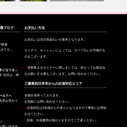
ンナーチャイルドにまずは出
ゼロポイントのアメガワンドか
船戸クリニ
新着ブログ
お支払い方法
うところか…
ら鞍馬寺へ
身体に優し
お支払いは当日現金払いが基本となります。
かせる
にみても…
セミナー、セッションによっては、カード払いが可能のも
のもございます。
※
多数集まるセミナーに関しましては、前もってお振込み
きになりま…
をお願いする事もございます。お問い合わせください。
す 先日は、神
三重県四日市市からの出張対応エリア
全国出張承っております。
ールドへ
天気が荒れて
お気軽にお問い合わせください。
※
出張対応は3名様からの承りとなりますので事前にお問合
わせください。
※
別途、出張費用が掛かりますのでご了承ください。
い
う間に過ぎ去