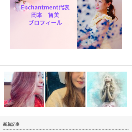
新着記事
満
ブループリント人生の設計図を
無難ではなく変化を楽しむ生き
全日本大学駅伝からのボ