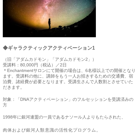
◆ギャラクティックアクティベーション1
（旧「アダムカドモン」「アダムカドモン2」）
受講料：80,000円（税込）／2日
＊Enchantmentサロンにて開催の場合は、6名様以上での開催となり
ます。受講料の他に、講師をもう一人お招きするための交通費、宿
泊費、諸経費が必要となります。受講生さんで人数割とさせていた
だきます。
対象：「DNAアクティベーション」のフルセッションを受講済みの
方
1998年に銀河連盟の一員であるナソール人よりもたらされた、
肉体および銀河人類意識の活性化プログラム。