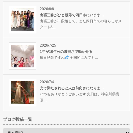
目覚めさせる…
方へ
グに釘付け〜…
2026/8/8
出張三昧がひと段落で四日市にいます…
出張三昧が一段落して、また四日市での暮らしがス
タート&…
2026/7/25
1年が10年分の濃密さで動かせる
毎日酷暑ですね
全国的にみても…
2026/7/4
光で満たされると人は前向きになりま…
いつもありがとうございます 先日は、神奈川県横
須…
ブログ投稿一覧