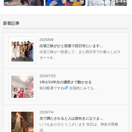
新着記事
しい扉が開
魔法の祭典2022summerご来場
秋分の日は豊かさに感謝のセレ
マラソンランナーという
あり…
モニーでした…
るで人生であ…
2026/8/8
出張三昧がひと段落で四日市にいます…
出張三昧が一段落して、また四日市での暮らしがス
タート&…
2026/7/25
1年が10年分の濃密さで動かせる
毎日酷暑ですね
全国的にみても…
2026/7/4
光で満たされると人は前向きになりま…
いつもありがとうございます 先日は、神奈川県横
須…