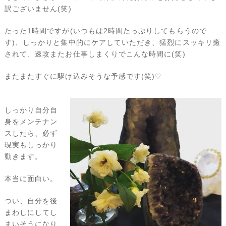
訳ございません(笑)
たった1時間ですが(いつもは2時間たっぷりしてもらうので
す)、しっかりと集中的にケアしていただき、猛烈にスッキリ癒
されて、速攻またお仕事しまくりでこんな時間に(笑)
またまたすぐに駆け込みそうな予感です(笑)♡
しっかり自分自
身をメンテナン
スしたら、必ず
現実もしっかり
動きます。
本当に面白い。
つい、自分を後
まわしにしてし
まいそうになり