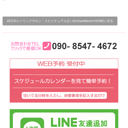
四日市ヒーリングサロン・スピリチュアル占いEnchantMentのHOMEに戻る