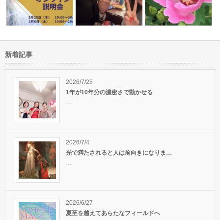
新着記事
名古屋で
20代の女性、男性たちへ
余裕を持って過ごす
長く続くご縁に感謝
ついてお伝…
2026/7/25
1年が10年分の濃密さで動かせる
…
2026/7/4
光で満たされると人は前向きになりま…
…
2026/6/27
夏至を越えてあらたなフィールドへ