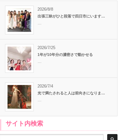
2026/8/8
出張三昧がひと段落で四日市にいます…
…
2026/7/25
1年が10年分の濃密さで動かせる
…
2026/7/4
光で満たされると人は前向きになりま…
…
サイト内検索