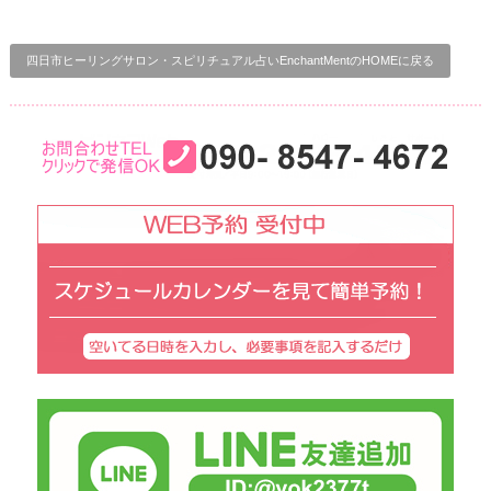
四日市ヒーリングサロン・スピリチュアル占いEnchantMentのHOMEに戻る