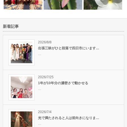
新着記事
素晴らしい仲間たちとのガイド
人生はあっという間だから、今
悩み事の解決はヒーリン
か？
リサートan…
でしょ！
非♪
2026/8/8
出張三昧がひと段落で四日市にいます…
…
2026/7/25
1年が10年分の濃密さで動かせる
…
2026/7/4
光で満たされると人は前向きになりま…
…