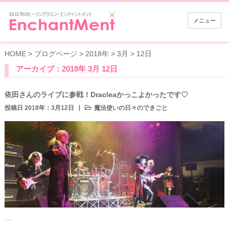
メニュー
HOME
>
ブログページ
>
2018年
>
3月
>
12日
アーカイブ：2018年 3月 12日
依田さんのライブに参戦！Dracleaかっこよかったです♡
投稿日 2018年：3月12日
魔法使いの日々のできごと
…