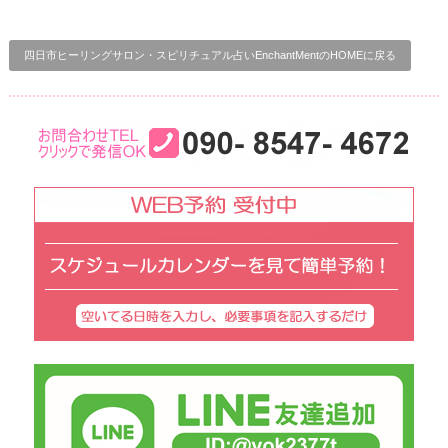
四日市ヒーリングサロン・スピリチュアル占いEnchantMentのHOMEに戻る