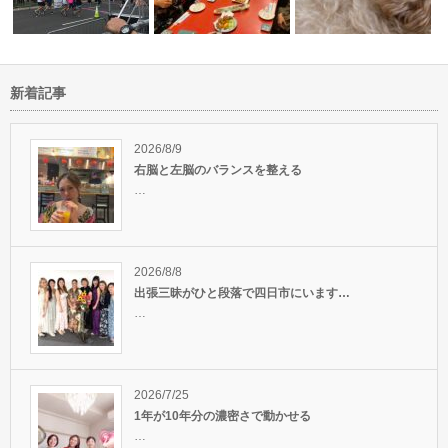
新着記事
ストレス解消にマラソンをはじ
第一回伊勢神祭り、無事に終了
でした！
めました☆
いたしました…
リモートで繋がるヒーラ
2026/8/9
右脳と左脳のバランスを整える
…
2026/8/8
出張三昧がひと段落で四日市にいます…
…
2026/7/25
1年が10年分の濃密さで動かせる
…