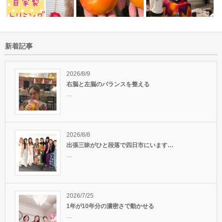
新着記事
とれない時
自宅でトイプードルのカットに
突然何が起きても落ち着いて対
開運イベント！ファンタ
挑戦！
応できるよう…
アースinな…
2026/8/9
右脳と左脳のバランスを整える
…
2026/8/8
出張三昧がひと段落で四日市にいます…
…
2026/7/25
1年が10年分の濃密さで動かせる
…