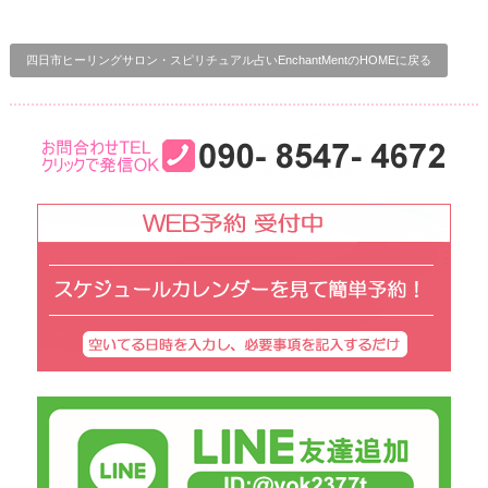
四日市ヒーリングサロン・スピリチュアル占いEnchantMentのHOMEに戻る