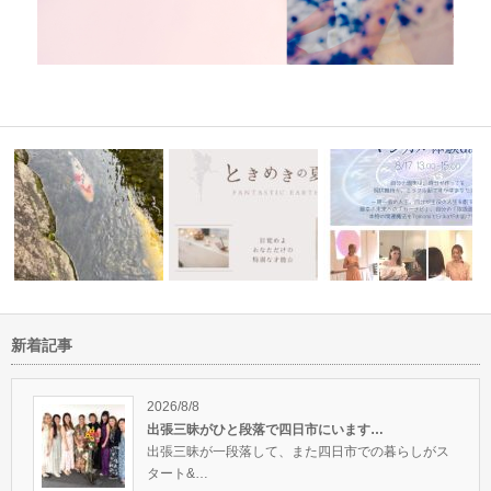
新着記事
に会えまし
【残席あり】7/19(月)愛知県尾
今週末は名古屋でマジカル瞑想
張旭市…
会＆体験da…
イブは桑名市のベジカフ
2026/8/8
出張三昧がひと段落で四日市にいます…
出張三昧が一段落して、また四日市での暮らしがス
タート&…