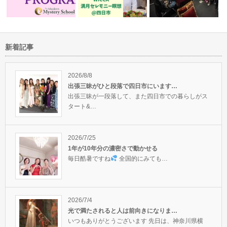
新着記事
ー、霊能者巡りをし
アロマセラピー中級クラスがス
MMSファウンダーグッドニー
甘えること、労
か…
タートしまし…
さんの恒例の…
想会でした。…
2026/8/8
出張三昧がひと段落で四日市にいます…
出張三昧が一段落して、また四日市での暮らしがス
タート&…
2026/7/25
1年が10年分の濃密さで動かせる
毎日酷暑ですね
全国的にみても…
2026/7/4
光で満たされると人は前向きになりま…
いつもありがとうございます 先日は、神奈川県横