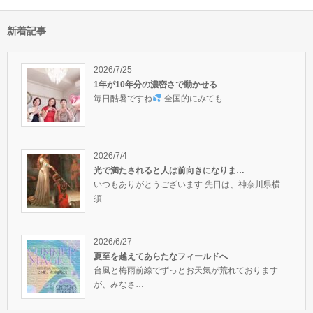
新着記事
枠を壊して自分らしさを表現し
魔法学校のアロマセラピーはヤ
オーラのある人「オーラ
イフに
ていこう！
バかった
になって本当…
2026/7/25
1年が10年分の濃密さで動かせる
毎日酷暑ですね
全国的にみても…
2026/7/4
光で満たされると人は前向きになりま…
いつもありがとうございます 先日は、神奈川県横
須…
2026/6/27
夏至を越えてあらたなフィールドへ
台風と梅雨前線でずっとお天気が荒れております
が、みなさ…