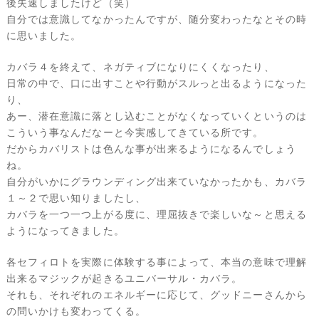
後失速しましたけど（笑）
自分では意識してなかったんですが、随分変わったなとその時
に思いました。
カバラ４を終えて、ネガティブになりにくくなったり、
日常の中で、口に出すことや行動がスルっと出るようになった
り、
あー、潜在意識に落とし込むことがなくなっていくというのは
こういう事なんだなーと今実感してきている所です。
だからカバリストは色んな事が出来るようになるんでしょう
ね。
自分がいかにグラウンディング出来ていなかったかも、カバラ
１～２で思い知りましたし、
カバラを一つ一つ上がる度に、理屈抜きで楽しいな～と思える
ようになってきました。
各セフィロトを実際に体験する事によって、本当の意味で理解
出来るマジックが起きるユニバーサル・カバラ。
それも、それぞれのエネルギーに応じて、グッドニーさんから
の問いかけも変わってくる。