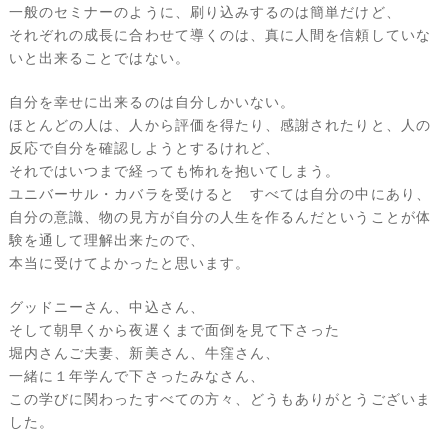
一般のセミナーのように、刷り込みするのは簡単だけど、
それぞれの成長に合わせて導くのは、真に人間を信頼していな
いと出来ることではない。
自分を幸せに出来るのは自分しかいない。
ほとんどの人は、人から評価を得たり、感謝されたりと、人の
反応で自分を確認しようとするけれど、
それではいつまで経っても怖れを抱いてしまう。
ユニバーサル・カバラを受けると すべては自分の中にあり、
自分の意識、物の見方が自分の人生を作るんだということが体
験を通して理解出来たので、
本当に受けてよかったと思います。
グッドニーさん、中込さん、
そして朝早くから夜遅くまで面倒を見て下さった
堀内さんご夫妻、新美さん、牛窪さん、
一緒に１年学んで下さったみなさん、
この学びに関わったすべての方々、どうもありがとうございま
した。