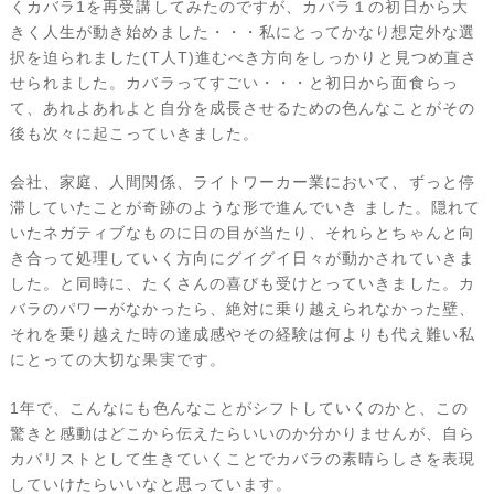
くカバラ1を再受講してみたのですが、カバラ１の初日から大
きく人生が動き始めました・・・私にとってかなり想定外な選
択を迫られました(T人T)進むべき方向をしっかりと見つめ直さ
せられました。カバラってすごい・・・と初日から面食らっ
て、あれよあれよと自分を成長させるための色んなことがその
後も次々に起こっていきました。
会社、家庭、人間関係、ライトワーカー業において、ずっと停
滞していたことが奇跡のような形で進んでいき ました。隠れて
いたネガティブなものに日の目が当たり、それらとちゃんと向
き合って処理していく方向にグイグイ日々が動かされていきま
した。と同時に、たくさんの喜びも受けとっていきました。カ
バラのパワーがなかったら、絶対に乗り越えられなかった壁、
それを乗り越えた時の達成感やその経験は何よりも代え難い私
にとっての大切な果実です。
1年で、こんなにも色んなことがシフトしていくのかと、この
驚きと感動はどこから伝えたらいいのか分かりませんが、自ら
カバリストとして生きていくことでカバラの素晴らしさを表現
していけたらいいなと思っています。