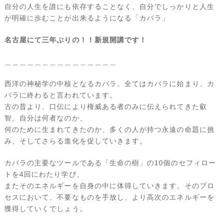
自分の人生を誰にも依存することなく、自分でしっかりと人生
が明確に歩むことが出来るようになる「カバラ」
名古屋にて三年ぶりの！！新規開講です！
＿＿＿＿＿＿＿＿＿＿＿＿＿＿＿
西洋の神秘学の中核となるカバラ。全てはカバラに始まり、カ
バラに終わると言われています。
古の昔より、口伝により権威ある者のみに伝えられてきた叡
智。自分は何者なのか、
何のために生まれてきたのか、多くの人が持つ永遠の命題に挑
み、そしてさらる進化を促していきます。
カバラの主要なツールである「生命の樹」の10個のセフィロー
トを4回にわたり学び、
またそのエネルギーを自身の中に体得していきます。そのプロ
セスにおいて、不要なものを手放し、より高次のエネルギーを
獲得していくでしょう。