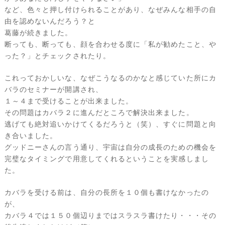
など、色々と押し付けられることがあり、なぜみんな相手の自
由を認めないんだろう？と
葛藤が続きました。
断っても、断っても、顔を合わせる度に「私が勧めたこと、や
った？」とチェックされたり。
これっておかしいな、なぜこうなるのかなと感じていた所にカ
バラのセミナーが開講され、
１～４まで受けることが出来ました。
その問題はカバラ２に進んだところで解決出来ました。
逃げても絶対追いかけてくるだろうと（笑）、すぐに問題と向
き合いました。
グッドニーさんの言う通り、宇宙は自分の成長のための機会を
完璧なタイミングで用意してくれるということを実感しまし
た。
カバラを受ける前は、自分の長所を１０個も書けなかったの
が、
カバラ４では１５０個辺りまではスラスラ書けたり・・・その