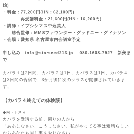
始)
・料金：77,200円(HN：62,100円)
再受講料金：21,600円(HN：16,200円)
・講師：イプシシマス中込英人
総合監修：MMSファウンダー・グッドニー・グドナソン
・会場：愛知県 名古屋市内会議室予定
申し込み info@starseed213.jp 080-1608-7927 新美ま
で
カバラ１は2日間、カバラ２は1日、カバラ３は1日、カバラ４
は3日間の合宿で、3か月後に次のクラスが開催されていきま
す。
【カバラ４終えての体験談】
◆M・Hさん
カバラを受講する前、周りの人から
「ああしなさい、こうしなさい、私がやってる事は素晴らしい
からあなたも同じ事をやりなさい」