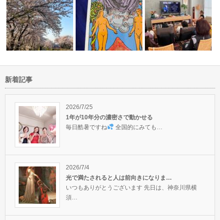
新着記事
真実のラータロットは頼りにな
魔法の祭典2023summerありが
ります
とう…
四日市でも雪が降りまし
2026/7/25
1年が10年分の濃密さで動かせる
毎日酷暑ですね
全国的にみても…
2026/7/4
光で満たされると人は前向きになりま…
いつもありがとうございます 先日は、神奈川県横
須…