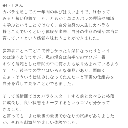
◆I・Hさん
カバラを通しての一年間の学びは長いようで、終わって
みると短い印象でした。ともかく単にカバラの理論や知識
を学ぶということではなく、自分自身の人生にカバラを
持ちこんでいくという体験が出来、自分の生命の樹が本当に
育っていくという感覚を味わうことができました。
参加者にとってどこで苦しかったり楽になったりという
のは違うようですが、私の場合は前半での学びが一番
キツく混沌とした暗闇の中に何ヶ月も放り込まれているよう
でした。後半での学びはいろんな発見があり、面白く
あぁ～そういう仕組みになってたんだ～と宇宙の仕組みを
自分を通して見ることができました。
そして感情面ではカバラをスタートする前と比べると格段
に成長し、良い状態をキープするというコツが分かって
きました。
と言っても、また最後の最後でかなりの試練がありました
が、それも刺激的で楽しい体験でした。