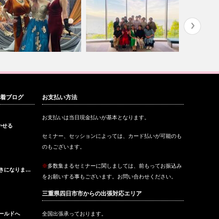
至からまた新たな流れがスタ
無事に滋賀ギャラクティック・
無難ではな
新着ブログ
お支払い方法
ト
アクティベー…
方へ
お支払いは当日現金払いが基本となります。
かせる
セミナー、セッションによっては、カード払いが可能のも
のもございます。
※
多数集まるセミナーに関しましては、前もってお振込み
きになりま…
をお願いする事もございます。お問い合わせください。
三重県四日市市からの出張対応エリア
ールドへ
全国出張承っております。