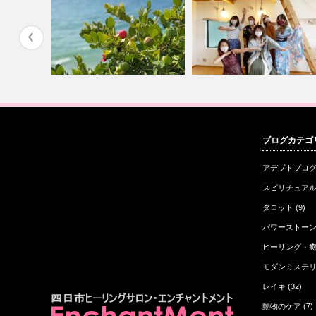
りがとうご
インナーチャイルドの声を大切
斎宮ハナレロクツキさんでの
ブログカテゴ
に
ベント無事に…
アデプトプロ
スピリチュア
タロット
(9)
パワーストー
ヒーリング・
モダンミステ
レイキ
(32)
動物のケア
(7)