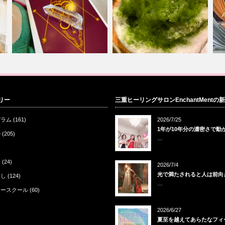
イ
冬
リー
三重ヒーリングサロンEnchantMentの
新年はタロット祭り
赤福氷からのネイルサロン
ー
グラム
(161)
2026/7/25
1年が10年分の濃密さで動
ル
(205)
…
ン
(24)
2026/7/4
光で満たされると人は前向
癒し
(124)
…
リースクール
(60)
2026/6/27
夏至を越えてあらたなフィ