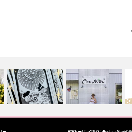
の
上級タロット「ヘルメティック
四日市のケーキやさん、シェニ
大
リー
三重ヒーリングサロンEnchantMentの