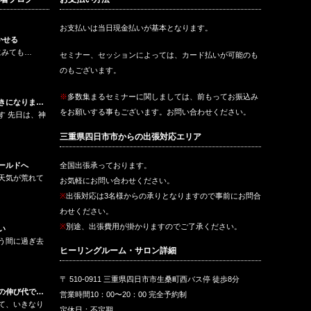
レイキ
瞑想はめちゃ大事よ
ンへ
お支払いは当日現金払いが基本となります。
かせる
にみても…
セミナー、セッションによっては、カード払いが可能のも
のもございます。
※
多数集まるセミナーに関しましては、前もってお振込み
きになりま…
をお願いする事もございます。お問い合わせください。
す 先日は、神
三重県四日市市からの出張対応エリア
全国出張承っております。
ールドへ
天気が荒れて
お気軽にお問い合わせください。
※
出張対応は3名様からの承りとなりますので事前にお問合
わせください。
※
別途、出張費用が掛かりますのでご了承ください。
い
う間に過ぎ去
ヒーリングルーム・サロン詳細
〒 510-0911 三重県四日市市生桑町西バス停 徒歩8分
の伸び代で…
営業時間10：00〜20：00 完全予約制
て、いきなり
定休日：不定期