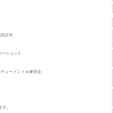
 in四日市
ィベーション1
イキ・アチューメント＆練習会
ます。