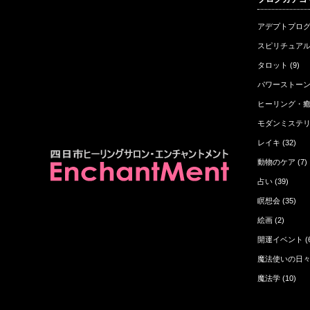
にある
になる！
生き方が問わ…
アデプトプロ
スピリチュア
タロット
(9)
パワーストー
ヒーリング・
モダンミステ
レイキ
(32)
動物のケア
(7)
占い
(39)
瞑想会
(35)
絵画
(2)
開運イベント
(
魔法使いの日
魔法学
(10)