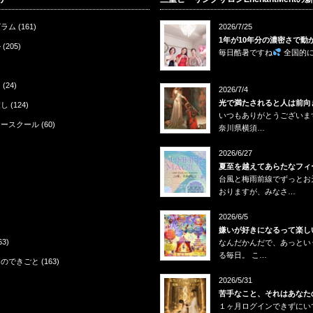
タロット」の…
ノさんに行っ…
ク
グラム
(161)
2026/7/25
1年が10年分の濃密さで動
ル
(205)
毎日酷暑ですね
全国的
ン
(24)
2026/7/4
光で満たされると人は前向
癒し
(124)
いつもありがとうございま
リースクール
(60)
奈川県横須…
2026/6/27
夏至を越えてあらたなフィ
台風と梅雨前線でずっとお
おりますが、みなさ…
2026/6/5
嫌いが好きになるって楽し
63)
なんだかんだで、あっとい
る毎日。 こ…
々のできごと
(163)
2026/5/31
苦手なこと、それはあなた
１ヶ月ログインできずにい