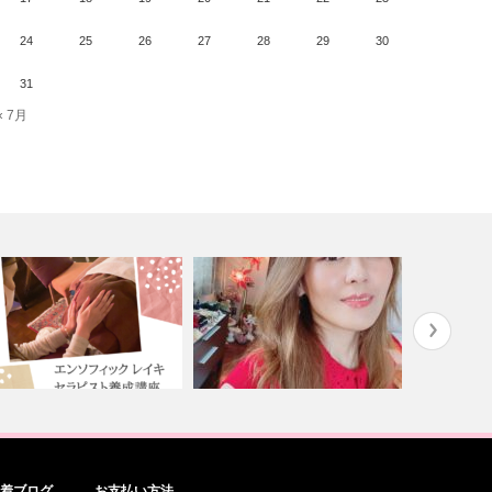
24
25
26
27
28
29
30
31
« 7月
人気のクラス エンソフィッ
12カウン
新着ブログ
お支払い方法