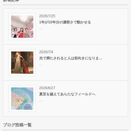
キのセミナ
自分を愛することから本当の幸
１２星座の瞑想で星まみれにな
せはやってく…
っちゃいまし…
やっぱり暑さの方が好き
2026/7/25
1年が10年分の濃密さで動かせる
…
2026/7/4
光で満たされると人は前向きになりま…
…
2026/6/27
夏至を越えてあらたなフィールドへ
…
ブログ投稿一覧