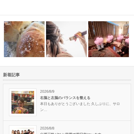
新着記事
ョンで心軽
人生で本当に大切にした
マインドを静寂にする
またまた東京ステイです〜
は？
2026/8/9
右脳と左脳のバランスを整える
本日もありがとうございました 久しぶりに、サロ
ン…
2026/8/8