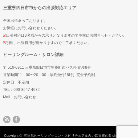
三重県四日市市からの出張対応エリア
全国出張承っております。
お気軽にお問い合わせください。
※
出張対応は3名様からの承りとなりますので事前にお問合わせください。
※
別途、出張費用が掛かりますのでご了承ください。
ヒーリングルーム・サロン詳細
〒 510-0911 三重県四日市市生桑町西バス停 徒歩8分
営業時間11：00〜20：00（最終受付18時）完全予約制
定休日：不定期
TEL：090-8547-4672
Mail：
お問い合わせ
Copyright ©
三重県ヒーリングサロン・スピリチュアル占い四日市のEnchantMent
All