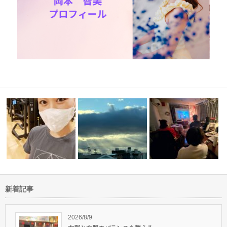
新着記事
ラクティッ
緊急事態宣言にも大寒波にも負
サイキックフェア2021in
けない健康な…
山梨出張から戻りました
ありが…
2026/8/9