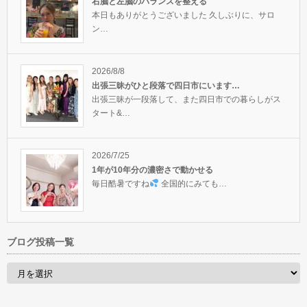
右脳と左脳のバランスを整える
本日もありがとうございました 久しぶりに、サロ
ン…
2026/8/8
出張三昧がひと段落で四日市にいます…
出張三昧が一段落して、また四日市での暮らしがス
タート&…
2026/7/25
1年が10年分の濃密さで動かせる
毎日酷暑ですね
全国的にみても…
ブログ投稿一覧