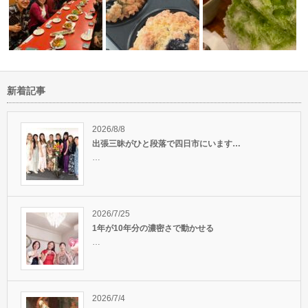
新着記事
うございま
第一回伊勢神祭り、無事に終了
実は苦手だと思っていたことが
いたしました…
特技に繋がる…
古いものは手放し新しい
2026/8/8
出張三昧がひと段落で四日市にいます…
…
2026/7/25
1年が10年分の濃密さで動かせる
…
2026/7/4