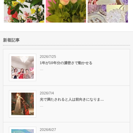
新着記事
1人で悩まずにお気軽に御相談
デトックス効果を高めるために
しましょう
くださいね！…
は、心の声を…
あなたの喜びは何ですか
2026/7/25
1年が10年分の濃密さで動かせる
…
2026/7/4
光で満たされると人は前向きになりま…
…
2026/6/27