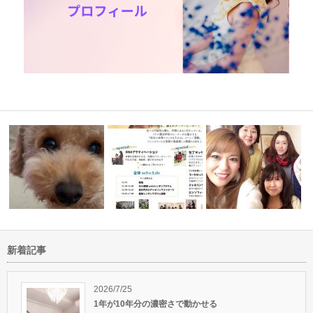
新着記事
あと２日！5/11(土)名古屋で
良い人生にするためにマ
か？
【スピリ…
MAX瞑想™ご参加ありがと…
を整えましょ…
2026/7/25
1年が10年分の濃密さで動かせる