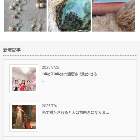
新着記事
ラリマーの原石がお嫁入いたし
合う
石のお仕事が続いております
ました(#^…
リモートで繋がるヒーラ
2026/7/25
1年が10年分の濃密さで動かせる
…
2026/7/4
光で満たされると人は前向きになりま…
…