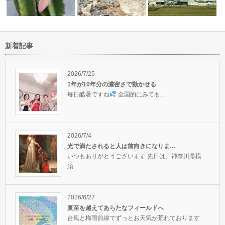
新着記事
感動をもら
人生はあっという間だから、今
12月から年間タロットリ
でしょ！
自然にご挨拶
ング開催し…
2026/7/25
1年が10年分の濃密さで動かせる
毎日酷暑ですね
全国的にみても…
2026/7/4
光で満たされると人は前向きになりま…
いつもありがとうございます 先日は、神奈川県横
須…
2026/6/27
夏至を越えてあらたなフィールドへ
台風と梅雨前線でずっとお天気が荒れております