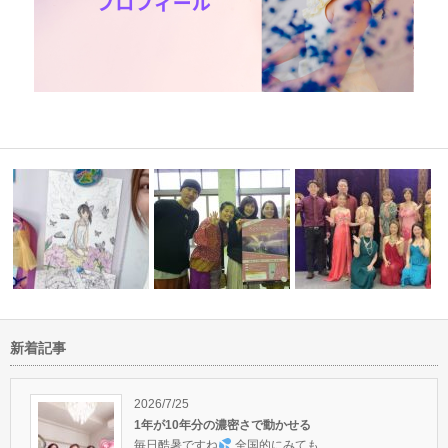
新着記事
してます
滋賀県米原市でのスピリチュア
自分の喜びを生きる
ルホリデーあ…
自分の喜びを追求する
2026/7/25
1年が10年分の濃密さで動かせる
毎日酷暑ですね
全国的にみても…