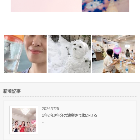
新着記事
本当の自分を知っていく
&#x…
やっぱり運動は大事だね～
断捨離のあとに癒される
人生の鍵
2026/7/25
1年が10年分の濃密さで動かせる
…