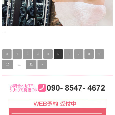
…
«
1
2
3
4
5
6
7
8
9
10
…
21
»