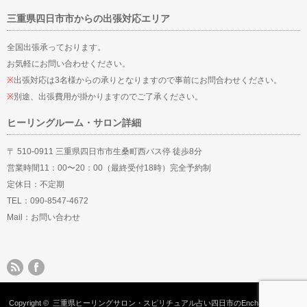
三重県四日市市からの出張対応エリア
全国出張承っております。
お気軽にお問い合わせください。
※
出張対応は3名様からの承りとなりますので事前にお問合わせください。
※
別途、出張費用が掛かりますのでご了承ください。
ヒーリングルーム・サロン詳細
〒 510-0911 三重県四日市市生桑町西バス停 徒歩8分
営業時間11：00〜20：00（最終受付18時）完全予約制
定休日：不定期
TEL：090-8547-4672
Mail：
お問い合わせ
Copyright ©
三重県ヒーリングサロン・スピリチュアル占い四日市のEnchantMent
All