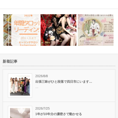
新着記事
ミー1が
ドキドキ自分の2022年をタロ
魔法学校2019秋のヒーラーズ
ットで占っ…
アカデミー…
人生初の博多は刺激的で
2026/8/8
出張三昧がひと段落で四日市にいます…
…
2026/7/25
1年が10年分の濃密さで動かせる