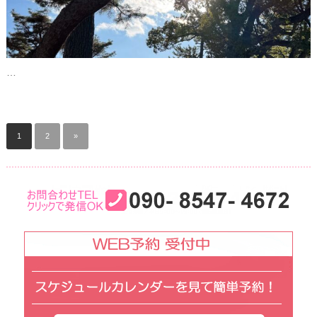
…
1
2
»