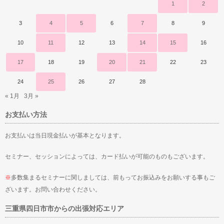
1
2
3
4
5
6
7
8
9
10
11
12
13
14
15
16
17
18
19
20
21
22
23
24
25
26
27
28
« 1月
3月 »
お支払い方法
お支払いは当日現金払いが基本となります。
セミナー、セッションによっては、カード払いが可能のものもございます。
※
多数集まるセミナーに関しましては、前もってお振込みをお願いする事もご
ざいます。お問い合わせください。
三重県四日市市からの出張対応エリア