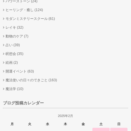
パワーストーン
(24)
ヒーリング・癒し
(124)
モダンミステリースクール
(61)
レイキ
(32)
動物のケア
(7)
占い
(39)
瞑想会
(35)
絵画
(2)
開運イベント
(63)
魔法使いの日々のできごと
(163)
魔法学
(10)
ブログ投稿カレンダー
2025年2月
月
火
水
木
金
土
日